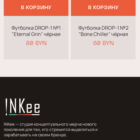
В КОРЗИНУ
В КОРЗИНУ
Футболка DROP-1 №1
Футболка DROP-1 №2
"Eternal Grin" чёрная
"Bone Chiller" чёрная
80 BYN
80 BYN
INKee — студия концептуального мерча нового
поколения для тех, кто стремится выделиться и
зарабатывать на своем бренде.