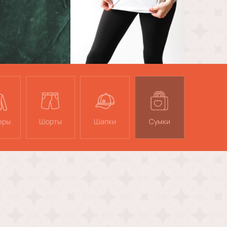
еры
Шорты
Шапки
Сумки