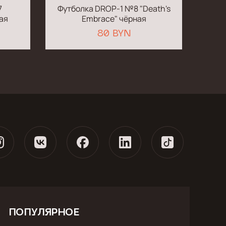
7
Футболка DROP-1 №8 "Death's
ная
Embrace" чёрная
"
80 BYN
ПОПУЛЯРНОЕ