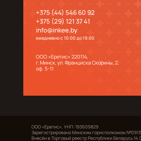
+375 (44) 546 60 92
+375 (29) 121 37 41
info@inkee.by
ежедневно с 10:00 до 19:00
ООО «Еретис» 220114,
г. Минск, ул. Франциска Скорины, 2,
оф. 5-11
ООО «Еретис», УНП: 193609829
Зарегистрировано Минским горисполкомом №091305
Внесён в Торговый реестр Республики Беларусь 14.