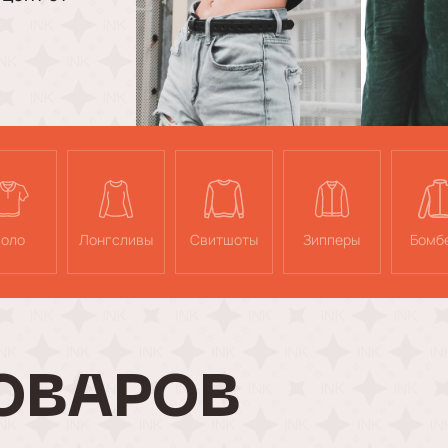
оло
Лонгсливы
Свитшоты
Зипперы
Бомб
ОВАРОВ