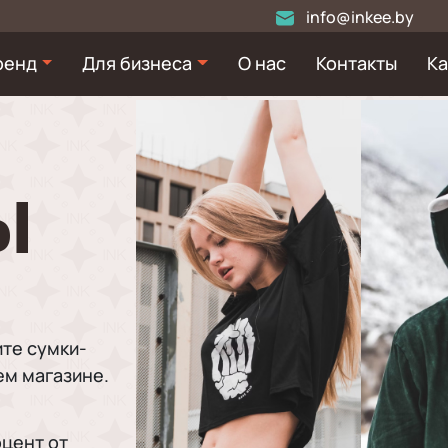
info@inkee.by
ренд
Для бизнеса
О нас
Контакты
Ка
Ы
ите сумки-
ем магазине.
оцент от