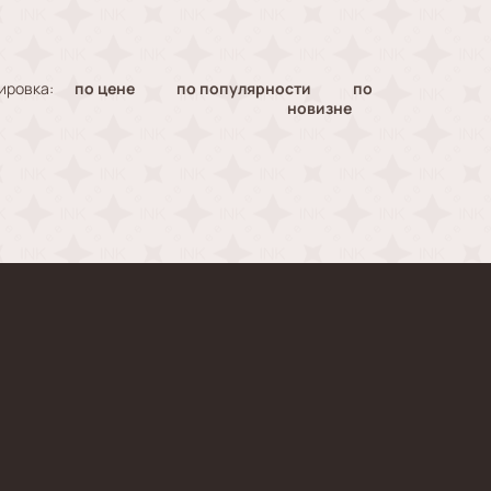
ировка:
по цене
по популярности
по
новизне