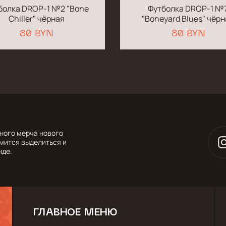
болка DROP-1 №2 "Bone
Футболка DROP-1 №
Chiller" чёрная
"Boneyard Blues" чёр
80 BYN
80 BYN
ьного мерча нового
емится выделиться и
нде.
ГЛАВНОЕ МЕНЮ